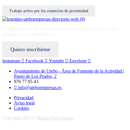
Trabajo activo por los comercios de proximidad
Un
directorio web
creado por el Ayuntamiento de Utebo
para
potenciar el
comercio local
.
Quiero inscribirme
Instagram
Facebook
Youtube
Envelope
Ayuntamiento de Utebo - Área de Fomento de la Actividad |
Paseo de Los Prados, 2
976 77 05 43
info@uteboempresas.es
Privacidad
Aviso legal
Cookies
Copyright 2021 ©
Hadria Web Desing