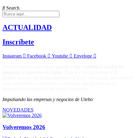
Search
ACTUALIDAD
Inscríbete
Instagram
Facebook
Youtube
Envelope
UteboEmpresas
nace para
apoyar y dar visibilidad a todas las
empresas y negocios de Utebo
. Esta iniciativa promueve el
fortalecimiento del tejido empresarial local, ofreciendo alternativas
más sostenibles, conscientes y cercanas, que favorezcan el
desarrollo económico y social del municipio
Impulsando las empresas y negocios de Utebo
NOVEDADES
Volveremos 2026