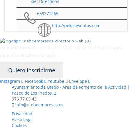
Get Directions
659371265
http://pekaseventos.com
Un
directorio web
creado por el Ayuntamiento de Utebo
para
potenciar el
comercio local
.
Quiero inscribirme
Instagram
Facebook
Youtube
Envelope
Ayuntamiento de Utebo - Área de Fomento de la Actividad |
Paseo de Los Prados, 2
976 77 05 43
info@uteboempresas.es
Privacidad
Aviso legal
Cookies