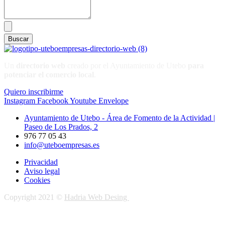
Un
directorio web
creado por el Ayuntamiento de Utebo
para
potenciar el
comercio local
.
Quiero inscribirme
Instagram
Facebook
Youtube
Envelope
Ayuntamiento de Utebo - Área de Fomento de la Actividad |
Paseo de Los Prados, 2
976 77 05 43
info@uteboempresas.es
Privacidad
Aviso legal
Cookies
Copyright 2021 ©
Hadria Web Desing