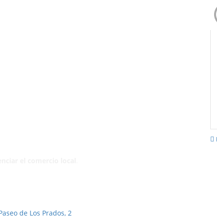
nciar el
comercio local
.
Paseo de Los Prados, 2