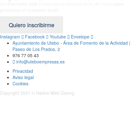
Un
directorio web
creado por el Ayuntamiento de Utebo
para
potenciar el
comercio local
.
Quiero inscribirme
Instagram
Facebook
Youtube
Envelope
Ayuntamiento de Utebo - Área de Fomento de la Actividad |
Paseo de Los Prados, 2
976 77 05 43
info@uteboempresas.es
Privacidad
Aviso legal
Cookies
Copyright 2021 ©
Hadria Web Desing