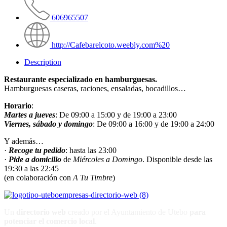
606965507
http://Cafebarelcoto.weebly.com%20
Description
Restaurante especializado en hamburguesas.
Hamburguesas caseras, raciones, ensaladas, bocadillos…
Horario
:
Martes a jueves
: De 09:00 a 15:00 y de 19:00 a 23:00
Viernes, sábado y domingo
: De 09:00 a 16:00 y de 19:00 a 24:00
Y además…
·
Recoge tu pedido
: hasta las 23:00
·
Pide a domicilio
de
Miércoles a Domingo
. Disponible desde las
19:30 a las 22:45
(en colaboración con
A Tu Timbre
)
Un
directorio web
creado por el Ayuntamiento de Utebo
para
potenciar el
comercio local
.