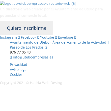
Un
directorio web
creado por el Ayuntamiento de Utebo
para
potenciar el
comercio local
.
Quiero inscribirme
Instagram
Facebook
Youtube
Envelope
Ayuntamiento de Utebo - Área de Fomento de la Actividad |
Paseo de Los Prados, 2
976 77 05 43
info@uteboempresas.es
Privacidad
Aviso legal
Cookies
Copyright 2021 ©
Hadria Web Desing