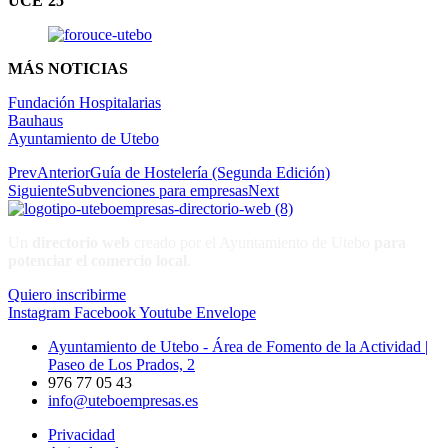
UCE’25
MÁS NOTICIAS
Fundación Hospitalarias
Bauhaus
Ayuntamiento de Utebo
Prev
Anterior
Guía de Hostelería (Segunda Edición)
Siguiente
Subvenciones para empresas
Next
Un
directorio web
creado por el Ayuntamiento de Utebo
para
potenciar el
comercio local
.
Quiero inscribirme
Instagram
Facebook
Youtube
Envelope
Ayuntamiento de Utebo - Área de Fomento de la Actividad |
Paseo de Los Prados, 2
976 77 05 43
info@uteboempresas.es
Privacidad