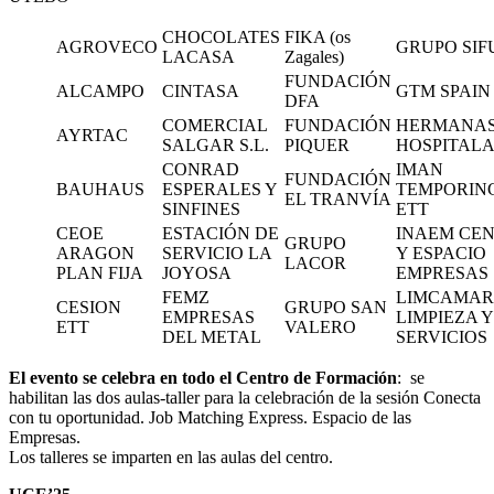
CHOCOLATES
FIKA (os
AGROVECO
GRUPO SIF
LACASA
Zagales)
FUNDACIÓN
ALCAMPO
CINTASA
GTM SPAIN
DFA
COMERCIAL
FUNDACIÓN
HERMANA
AYRTAC
SALGAR S.L.
PIQUER
HOSPITALA
CONRAD
IMAN
FUNDACIÓN
BAUHAUS
ESPERALES Y
TEMPORIN
EL TRANVÍA
SINFINES
ETT
CEOE
ESTACIÓN DE
INAEM CE
GRUPO
ARAGON
SERVICIO LA
Y ESPACIO
LACOR
PLAN FIJA
JOYOSA
EMPRESAS
FEMZ
LIMCAMAR
CESION
GRUPO SAN
EMPRESAS
LIMPIEZA Y
ETT
VALERO
DEL METAL
SERVICIOS
El evento se celebra en todo el Centro de Formación
: se
habilitan las dos aulas-taller para la celebración de la sesión Conecta
con tu oportunidad. Job Matching Express. Espacio de las
Empresas.
Los talleres se imparten en las aulas del centro.