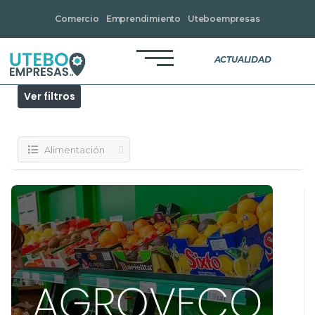
Comercio
Emprendimiento
Uteboempresas
Alimentación
Directorio
Resultados para
ACTUALIDAD
Ver filtros
Alimentación