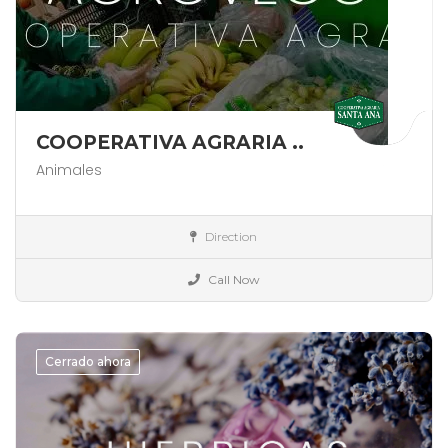
COOPERATIVA AGRARIA ..
Animales
España
Direction
Alimentación
Call Now
Cerrado ahora