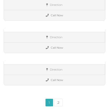
España
Direction
Alimentación
Martín Martín..
Call Now
Alimentación,
bollería,
bollos,
España
Direction
Alimentación
Pasteleria Trebol..
Call Now
pan,
pasteleria
España
Direction
Alimentación
Call Now
1
2