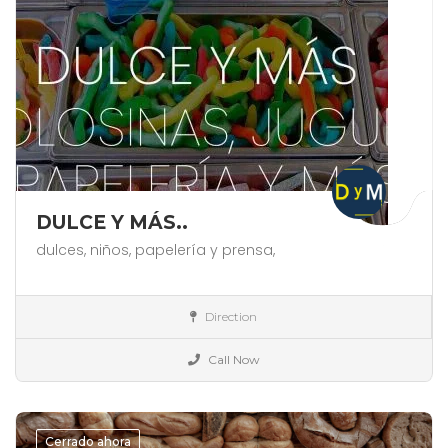
DULCE Y MÁS..
dulces,
niños,
papelería y prensa,
España
Direction
Alimentación
Call Now
Cerrado ahora