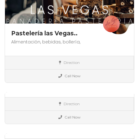
Pastelería las Vegas..
Alimentación,
bebidas,
bollería,
España
Direction
Alimentación
Encurtidos Buho..
Call Now
a granel,
bacalao,
bebidas,
España
Cerrado ahora
Direction
Alimentación
La Dolce Catering &#..
Call Now
a domicilio,
catering,
desayunos