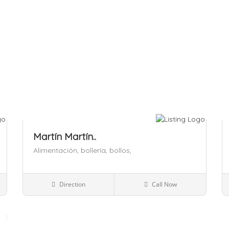
Martín Martín..
Alimentación,
bollería,
bollos,
España
Direction
Call Now
Alimentación
Guardar
Gu