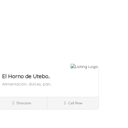
El Horno de Utebo..
Alimentación,
dulces,
pan,
España
Direction
Call Now
Alimentación
ardar