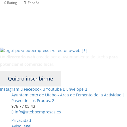
0 Rating
España
Un
directorio web
creado por el Ayuntamiento de Utebo
para
potenciar el
comercio local
.
Quiero inscribirme
Instagram
Facebook
Youtube
Envelope
Ayuntamiento de Utebo - Área de Fomento de la Actividad |
Paseo de Los Prados, 2
976 77 05 43
info@uteboempresas.es
Privacidad
Aviso legal