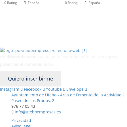
0 Rating
España
0 Rating
España
Un
directorio web
creado por el Ayuntamiento de Utebo
para
potenciar el
comercio local
.
Quiero inscribirme
Instagram
Facebook
Youtube
Envelope
Ayuntamiento de Utebo - Área de Fomento de la Actividad |
Paseo de Los Prados, 2
976 77 05 43
info@uteboempresas.es
Privacidad
Aviso legal