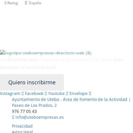
0 Rating
España
Un
directorio web
creado por el Ayuntamiento de Utebo
para
potenciar el
comercio local
.
Quiero inscribirme
Instagram
Facebook
Youtube
Envelope
Ayuntamiento de Utebo - Área de Fomento de la Actividad |
Paseo de Los Prados, 2
976 77 05 43
info@uteboempresas.es
Privacidad
Aviso legal