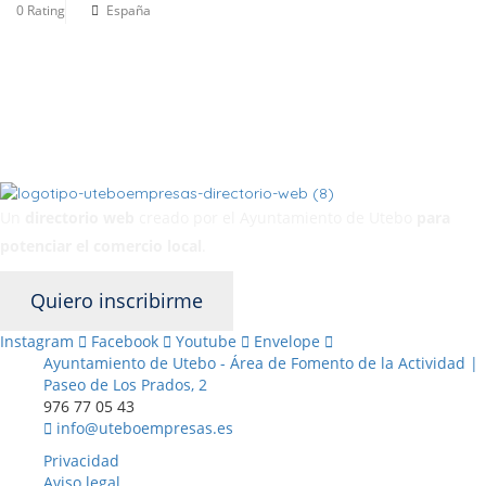
0 Rating
España
Un
directorio web
creado por el Ayuntamiento de Utebo
para
potenciar el
comercio local
.
Quiero inscribirme
Instagram
Facebook
Youtube
Envelope
Ayuntamiento de Utebo - Área de Fomento de la Actividad |
Paseo de Los Prados, 2
976 77 05 43
info@uteboempresas.es
Privacidad
Aviso legal