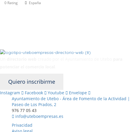
0 Rating
España
Un
directorio web
creado por el Ayuntamiento de Utebo
para
potenciar el
comercio local
.
Quiero inscribirme
Instagram
Facebook
Youtube
Envelope
Ayuntamiento de Utebo - Área de Fomento de la Actividad |
Paseo de Los Prados, 2
976 77 05 43
info@uteboempresas.es
Privacidad
Aviso legal