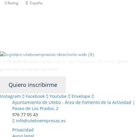
0 Rating
España
Un
directorio web
creado por el Ayuntamiento de Utebo
para
potenciar el
comercio local
.
Quiero inscribirme
Instagram
Facebook
Youtube
Envelope
Ayuntamiento de Utebo - Área de Fomento de la Actividad |
Paseo de Los Prados, 2
976 77 05 43
info@uteboempresas.es
Privacidad
Aviso legal