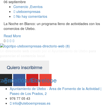
06 septiembre
Comercio
,
Eventos
uteboempresas
No hay comentarios
La Noche en Blanco: un programa lleno de actividades con los
comercios de Utebo.
Read More
Un
directorio web
creado por el Ayuntamiento de Utebo
para
potenciar el
comercio local
.
Quiero inscribirme
tagram
Facebook
Youtube
Envelope
Ayuntamiento de Utebo - Área de Fomento de la Actividad |
Paseo de Los Prados, 2
976 77 05 43
info@uteboempresas.es