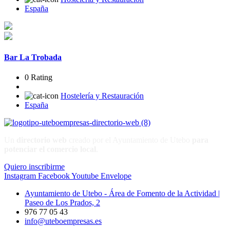
España
Bar La Trobada
0 Rating
Hostelería y Restauración
España
Un
directorio web
creado por el Ayuntamiento de Utebo
para
potenciar el
comercio local
.
Quiero inscribirme
Instagram
Facebook
Youtube
Envelope
Ayuntamiento de Utebo - Área de Fomento de la Actividad |
Paseo de Los Prados, 2
976 77 05 43
info@uteboempresas.es